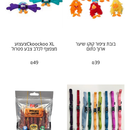
בובת ציפור קוקו שיער
Ckoockoo XLצעצוע
ארוך כתום
מצפצף לכלב צבע פטרול
₪
49
₪
39