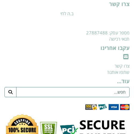
צרו קשר
ב.ה לחי
מספר עסק: 27887488
תנאי רכישה
עקבו אחרינו
צרו קשר
שתפו אותנו!
עוד...