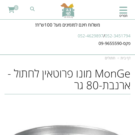
0
תפריט
משלוח חינם למזמינים מעל 100ש"ח!
052-4629897
/
052-3451794
פקס-09-9655590
דף בית
חתולים
MonGe מונו פרוטאין לחתול -
ארנבת-80 גר