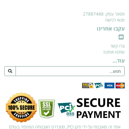
מספר עסק: 27887488
תנאי רכישה
עקבו אחרינו
צרו קשר
שתפו אותנו!
עוד...
אתר זה מאובטח על-ידי תקן PCI, סטנדרט האבטחה המחמיר בעולם