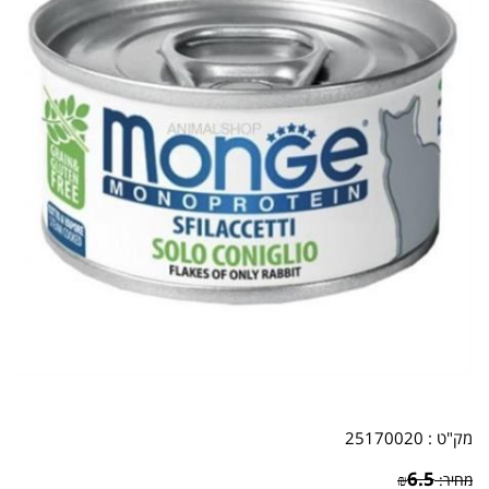
מק"ט :
25170020
6.5
מחיר:
₪