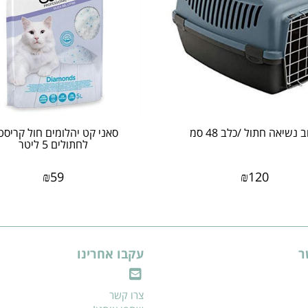
ב נשיאה חתול /כלב 48 סמ
סאני קט יהלומים חול קריסט
לחתולים 5 ליטר
₪
59
₪
120
ר
עקבו אחרינו
צרו קשר