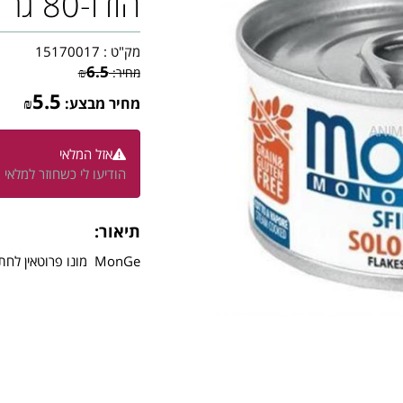
הודו-80 גר
מק"ט :
15170017
6.5
מחיר:
₪
5.5
מחיר מבצע:
₪
אזל המלאי
הודיעו לי כשחוזר למלאי
תיאור:
MonGe מונו פרוטאין לחתול -הודו-80 גר