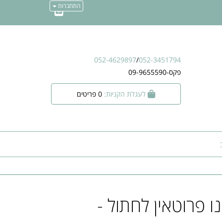
התחברות
052-4629897
/
052-3451794
פקס-09-9655590
לעגלת הקניות:
0
פריטים
M מונו פרוטאין לחתול -