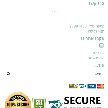
צרו קשר
ב.ה לחי
מספר עסק: 27887488
תנאי רכישה
עקבו אחרינו
צרו קשר
שתפו אותנו!
עוד...