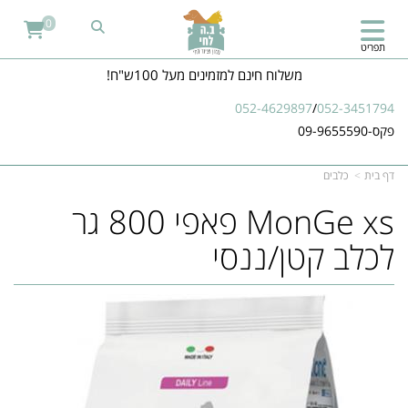
0
תפריט
משלוח חינם למזמינים מעל 100ש"ח!
052-4629897
/
052-3451794
פקס-09-9655590
דף בית
כלבים
MonGe xs פאפי 800 גר
לכלב קטן/ננסי