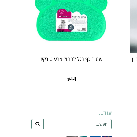
ון
שטיח כף רגל לחתול צבע טורקיז
₪
44
עוד...