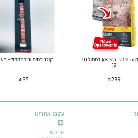
גוסרה Josera catelux לחתול 10
קולר פסים ורוד לחתול+ פעמ
קג
₪
35
₪
239
ר
עקבו אחרינו
צרו קשר