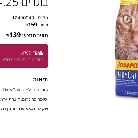
בוגרים 4.25 ק”ג
מק"ט :
12400049
159
מחיר:
₪
139
מחיר מבצע:
₪
אזל המלאי
הודיעו לי כשחוזר למלאי
תיאור:
ג’וסרה דייליקט /Josera DailyCat מזון ללא דגנים
סופר פרימיום,תוצרת גרמנ
שק זה מגיע עם רוכסן סג