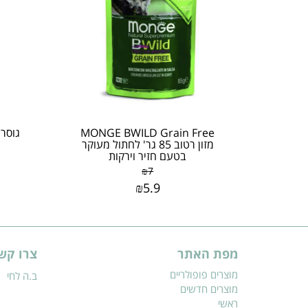
MONGE BWILD Grain Free
מזון רטוב 85 גר' לחתול מעוקר
בטעם חזיר וירקות
₪
7
₪
5.9
מפת האתר
צרו קש
מוצרים פופולריים
ב.ה לחי
מוצרים חדשים
ראשי