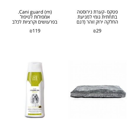
פטקס -קערת נירוסטה
(Cani guard (m.
בתחתית גומי למניעת
אמפולות לטיפול
החלקה ירוק זוהר (דגם
בפרעושים וקרציות לכלב
באלי) 0.45 ליטר
לגזע בינוני 7-15 קג
₪
119
₪
29