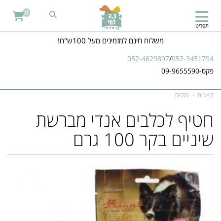
0
תפריט
משלוח חינם למזמינים מעל 100ש"ח!
052-4629897
/
052-3451794
פקס-09-9655590
דף בית
כלבים
חטיף לכלבים אנדי מברשת
שיניים בקר 100 גרם