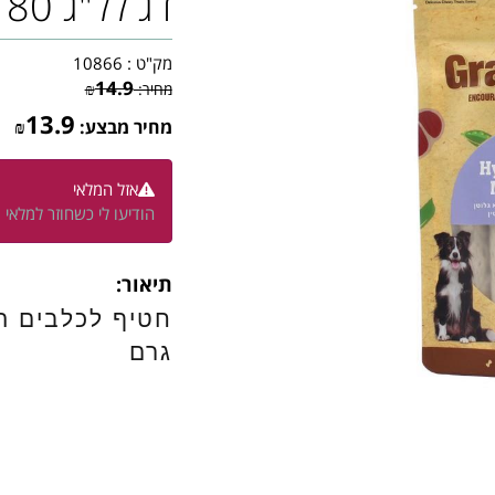
דג לל"ג 80 גרם
מק"ט :
10866
14.9
מחיר:
₪
13.9
מחיר מבצע:
₪
אזל המלאי
הודיעו לי כשחוזר למלאי
תיאור:
גרם