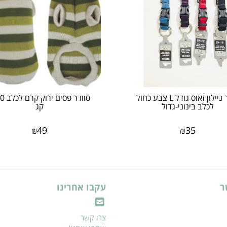
​קולר ניילון זאוס גודל L צבע כחול
סוודר פסי
לכלב בינוני-גדול
קג
₪
49
₪
35
ר
עקבו אחרינו
צרו קשר