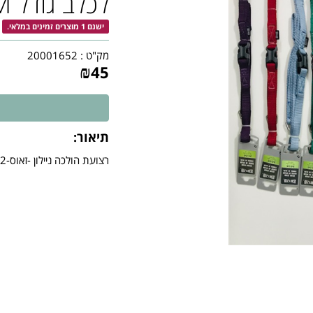
לכלב גודל M -כחול
ישנם 1 מוצרים זמינים במלאי.
מק"ט :
20001652
₪
45
תיאור:
רצועת הולכה ניילון -זאוס-1.2 מ' לכלב גודל M -כחול