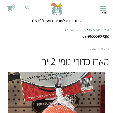
0
תפריט
משלוח חינם למזמינים מעל 100ש"ח!
052-4629897
/
052-3451794
פקס-09-9655590
דף בית
כלבים
מארז כדורי גומי 2 יח'