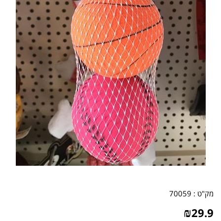
מק"ט :
70059
₪
29.9