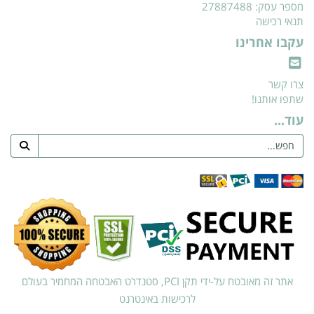
מספר עסק: 27887488
תנאי רכישה
עקבו אחרינו
צרו קשר
שתפו אותנו!
עוד...
אתר זה מאובטח על-ידי תקן PCI, סטנדרט האבטחה המחמיר בעולם
לרכישות באינטרנט