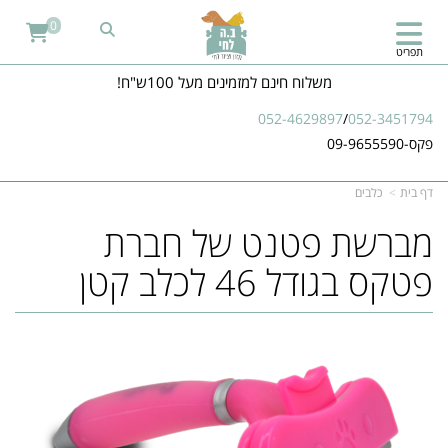
0
תפריט
משלוח חינם למזמינים מעל 100ש"ח!
052-4629897
/
052-3451794
פקס-09-9655590
דף בית
כלבים
מברשת פטנט של חברת
פטקס בגודל 46 לכלב קטן