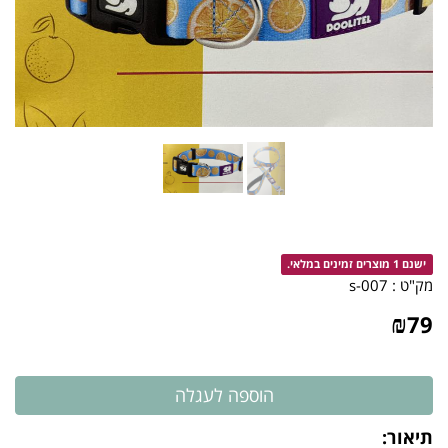
ישנם 1 מוצרים זמינים במלאי.
מק"ט :
007-s
₪
79
תיאור: