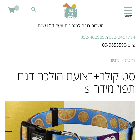
0
תפריט
משלוח חינם למזמינים מעל 100ש"ח!
052-4629897
/
052-3451794
פקס-09-9655590
דף בית
כלבים
סט קולר+רצועת הולכה דגם
תפוז מידה s