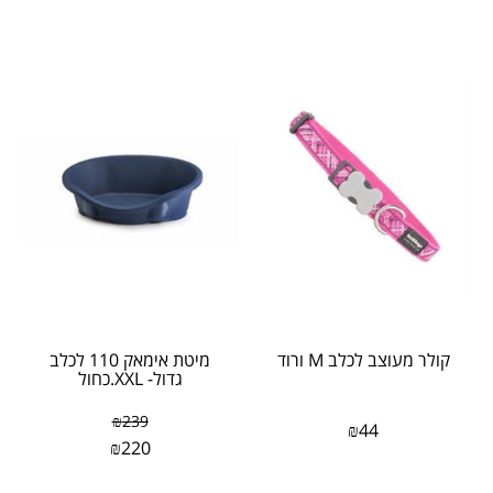
קולר מעוצב לכלב M ורוד
מיטת אימאק 110 לכלב
גדול- XXL.כחול
₪
239
₪
44
₪
220