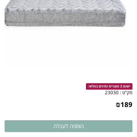
ישנם 3 מוצרים זמינים במלאי.
מק"ט :
23030
₪
189