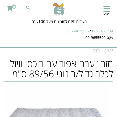
0
תפריט
משלוח חינם למזמינים מעל 100ש"ח!
052-4629897
/
052-3451794
פקס-09-9655590
דף בית
כלבים
מזרון עבה אפור עם רוכסן וויזל
לכלב גדול/בינוני 89/56 ס"מ