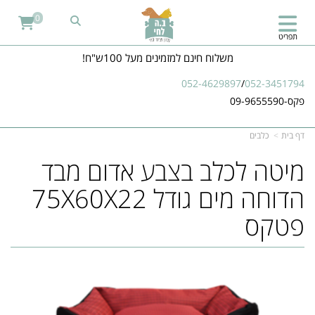
0
תפריט
משלוח חינם למזמינים מעל 100ש"ח!
052-4629897
/
052-3451794
פקס-09-9655590
דף בית
כלבים
מיטה לכלב בצבע אדום מבד
הדוחה מים גודל 75X60X22
פטקס