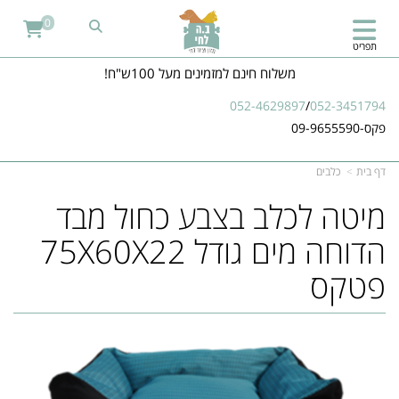
0
תפריט
משלוח חינם למזמינים מעל 100ש"ח!
052-4629897
/
052-3451794
פקס-09-9655590
דף בית
כלבים
מיטה לכלב בצבע כחול מבד
הדוחה מים גודל 75X60X22
פטקס