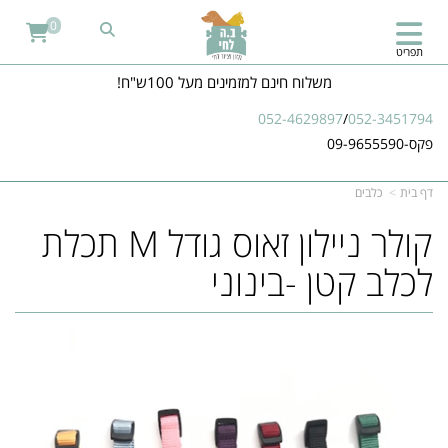
0
תפריט
משלוח חינם למזמינים מעל 100ש"ח!
052-4629897
/
052-3451794
פקס-09-9655590
דף בית
כלבים
​קולר ניילון זאוס גודל M תכלת
לכלב קטן -בינוני