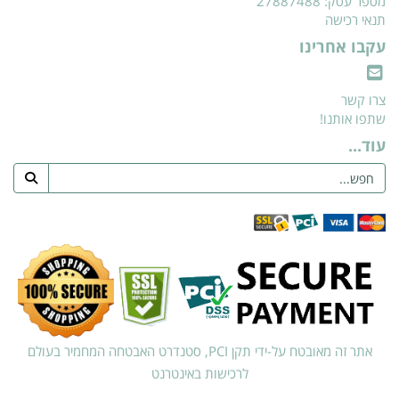
מספר עסק: 27887488
תנאי רכישה
עקבו אחרינו
צרו קשר
שתפו אותנו!
עוד...
אתר זה מאובטח על-ידי תקן PCI, סטנדרט האבטחה המחמיר בעולם
לרכישות באינטרנט