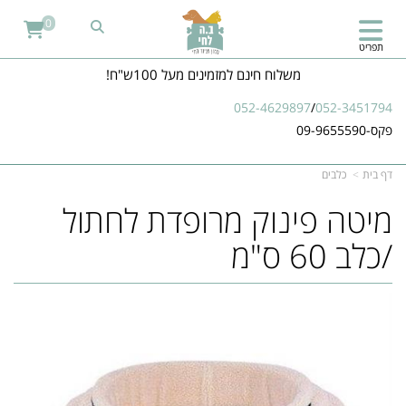
0
תפריט
משלוח חינם למזמינים מעל 100ש"ח!
052-4629897
/
052-3451794
פקס-09-9655590
דף בית
כלבים
מיטה פינוק מרופדת לחתול
/כלב 60 ס"מ