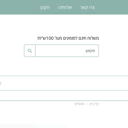
צרו קשר
אודותינו
תקנון
משלוח חינם למזמינים מעל 100ש"ח!
כ
דף בית
חתולים