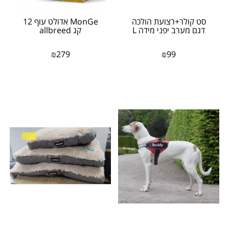
סט קולר+רצועת הולכה
MonGe אדולט עוף 12
דגם מערב יפני מידה L
קג allbreed
₪
279
₪
99