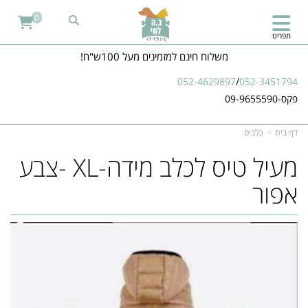
0
תפריט
משלוח חינם למזמינים מעל 100ש"ח!
052-4629897
/
052-3451794
פקס-09-9655590
דף בית
כלבים
מעיל טיס לכלב מידה-XL -צבע
אפור