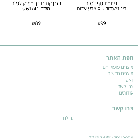
ריתמת גוף לכלב
מזרן קנגרו רך מפנק לכלב
בינוני/גדול -XL צבע אדום
מידה s 61/41
₪
89
₪
99
מפת האתר
מוצרים פופולריים
מוצרים חדשים
ראשי
צרו קשר
אודותינו
צרו קשר
ב.ה לחי
מספר עסק: 27887488