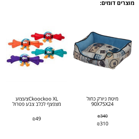
מוצרים דומים:
מיטת ניורק כחול
Ckoockoo XLצעצוע
90X75X24
מצפצף לכלב צבע פטרול
₪
340
₪
49
₪
310