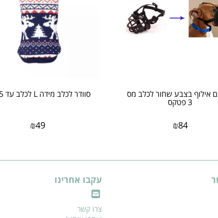
 אילוף בצבע שחור לכלב מס
סוודר לכלב מידה L לכלב עד 15 קג
3 פטקס
₪
49
₪
84
ר
עקבו אחרינו
צרו קשר