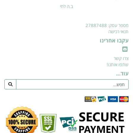
ב.ה לחי
מספר עסק: 27887488
תנאי רכישה
עקבו אחרינו
צרו קשר
שתפו אותנו!
עוד...