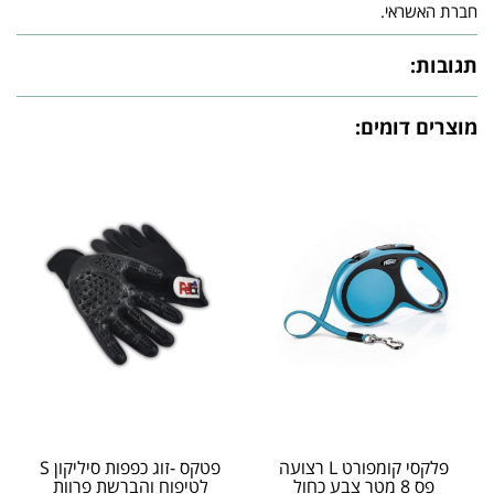
חברת האשראי.
תגובות:
מוצרים דומים:
פלקסי קומפורט L רצועה
פטקס -זוג כפפות סיליקון S
פס 8 מטר צבע כחול
לטיפוח והברשת פרוות