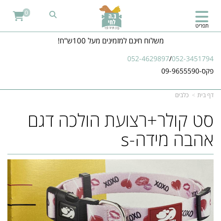
0
תפריט
משלוח חינם למזמינים מעל 100ש"ח!
052-4629897
/
052-3451794
פקס-09-9655590
דף בית
כלבים
סט קולר+רצועת הולכה דגם
אהבה מידה-s