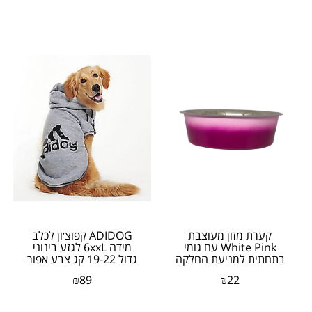
קערת מזון מעוצבת
ADIDOG קפוצ׳ון לכלב
White Pink עם גומי
מידה 6xxL לגזע בינוני
בתחתית למניעת החלקה
גדול 19-22 קג צבע אפור
בנפח 0.30 ליטר
₪
89
₪
22