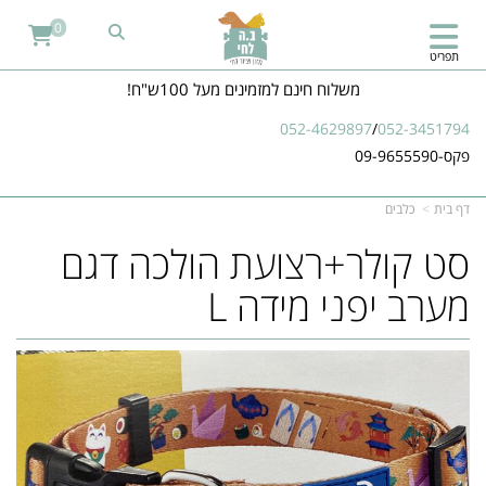
0
תפריט
משלוח חינם למזמינים מעל 100ש"ח!
052-4629897
/
052-3451794
פקס-09-9655590
דף בית
כלבים
סט קולר+רצועת הולכה דגם
מערב יפני מידה L