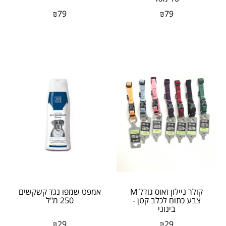
₪
79
₪
79
​קולר ניילון זאוס גודל M
אמפט שמפו נגד קשקשים
צבע כתום לכלב קטן -
250 מ"ל
בינוני
₪
29
₪
29