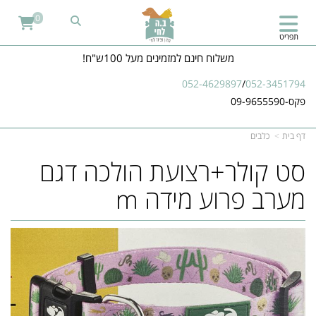
0
תפריט
משלוח חינם למזמינים מעל 100ש"ח!
052-4629897
/
052-3451794
פקס-09-9655590
דף בית
כלבים
סט קולר+רצועת הולכה דגם
מערב פרוע מידה m