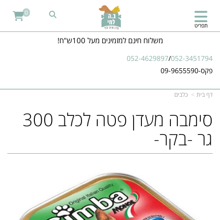
0
תפריט
משלוח חינם למזמינים מעל 100ש"ח!
052-4629897
/
052-3451794
פקס-09-9655590
דף בית
כלבים
סימבה מעדן פטה לכלב 300
גר -בקר-