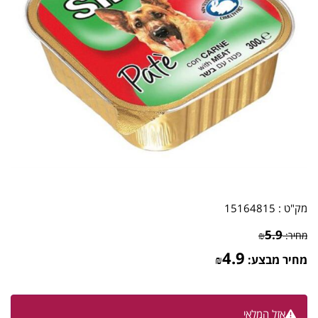
מק"ט :
15164815
5.9
מחיר:
₪
4.9
מחיר מבצע:
₪
אזל המלאי