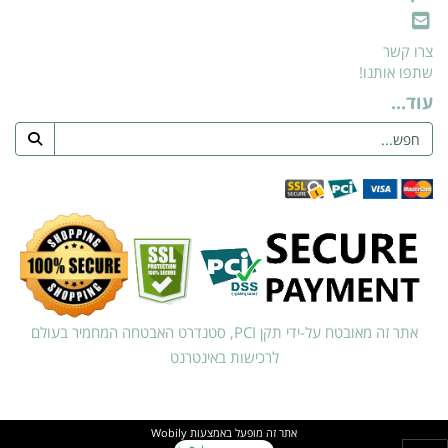
צרו קשר
שתפו אותנו!
עוד...
אתר זה מאובטח על-ידי תקן PCI, סטנדרט האבטחה המחמיר בעולם
לרכישות באינטרנט
אתר זה מופעל באמצעות
Wobily