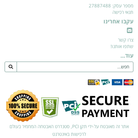
מספר עסק: 27887488
תנאי רכישה
עקבו אחרינו
צרו קשר
שתפו אותנו!
עוד...
אתר זה מאובטח על-ידי תקן PCI, סטנדרט האבטחה המחמיר בעולם
לרכישות באינטרנט