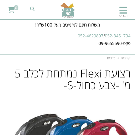
0
תפריט
משלוח חינם למזמינים מעל 100ש"ח!
052-4629897
/
052-3451794
פקס-09-9655590
דף בית
כלבים
רצועת Flexi נמתחת לכלב 5
מ' -צבע כחול-S-