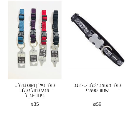
קולר מעוצב לכלב -L- דגם
​קולר ניילון זאוס גודל L
שחור ספארי
צבע כחול לכלב
בינוני-גדול
₪
35
₪
59