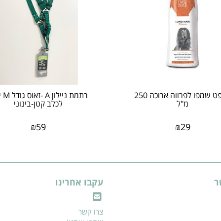
אמפט שמפו לפרווה ארוכה 250
רתמת ני
מ"ל
לכלב קטן-בינוני
₪
59
₪
29
ר
עקבו אחרינו
צרו קשר