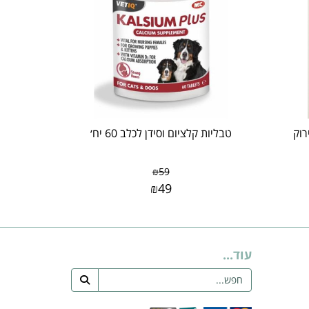
ילון A -זאוס גודל M ירוק
טבליות קלציום וסידן לכלב 60 יח׳
₪
59
₪
49
עוד...