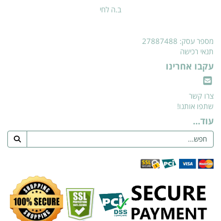
ב.ה לחי
מספר עסק: 27887488
תנאי רכישה
עקבו אחרינו
צרו קשר
שתפו אותנו!
עוד...