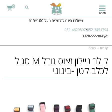
0
תפריט
משלוח חינם למזמינים מעל 100ש"ח!
052-4629897
/
052-3451794
פקס-09-9655590
דף בית
כלבים
​קולר ניילון זאוס גודל M סגול
לכלב קטן -בינוני