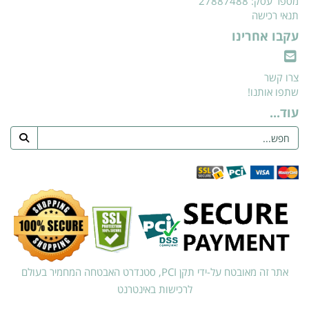
מספר עסק: 27887488
תנאי רכישה
עקבו אחרינו
צרו קשר
שתפו אותנו!
עוד...
אתר זה מאובטח על-ידי תקן PCI, סטנדרט האבטחה המחמיר בעולם
לרכישות באינטרנט