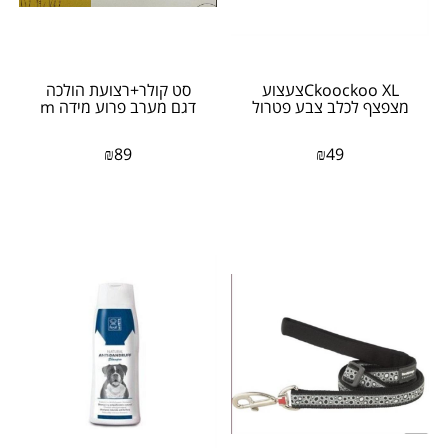
Ckoockoo XLצעצוע
סט קולר+רצועת הולכה
מצפצף לכלב צבע פטרול
דגם מערב פרוע מידה m
₪
89
₪
49