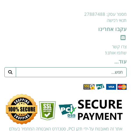
מספר עסק: 27887488
תנאי רכישה
עקבו אחרינו
צרו קשר
שתפו אותנו!
עוד...
אתר זה מאובטח על-ידי תקן PCI, סטנדרט האבטחה המחמיר בעולם