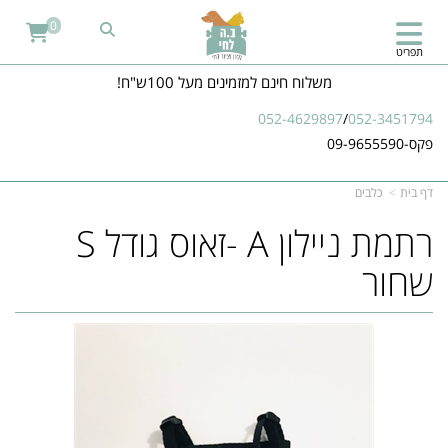
0
תפריט
משלוח חינם למזמינים מעל 100ש"ח!
052-4629897
/
052-3451794
פקס-09-9655590
דף בית
כלבים
רתמת ניילון A -זאוס גודל S
שחור