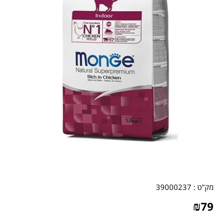
מק"ט :
39000237
₪
79