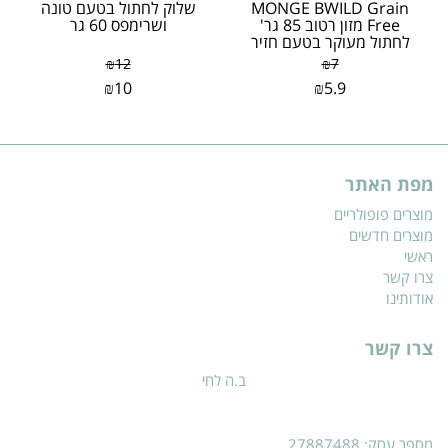
MONGE BWILD Grain
שלוק לחתול בטעם טונה
Free מזון רטוב 85 גר'
ושרימפס 60 גר
לחתול מעוקר בטעם חזיר
וירקות
₪
12
₪
7
₪
10
₪
5.9
מפת האתר
מוצרים פופולריים
מוצרים חדשים
ראשי
צרו קשר
אודותינו
צרו קשר
ב.ה לחי
מספר עסק: 27887488