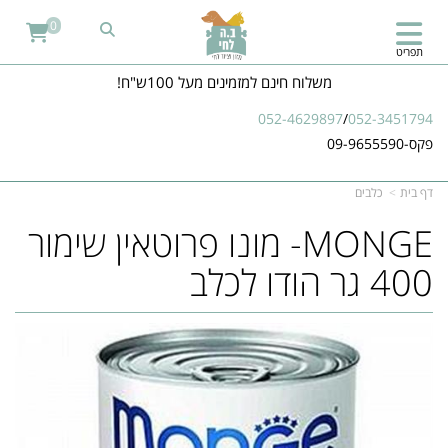
0
תפריט
משלוח חינם למזמינים מעל 100ש"ח!
052-4629897
/
052-3451794
פקס-09-9655590
דף בית
כלבים
MONGE- מונו פרוטאין שימור
400 גר הודו לכלב