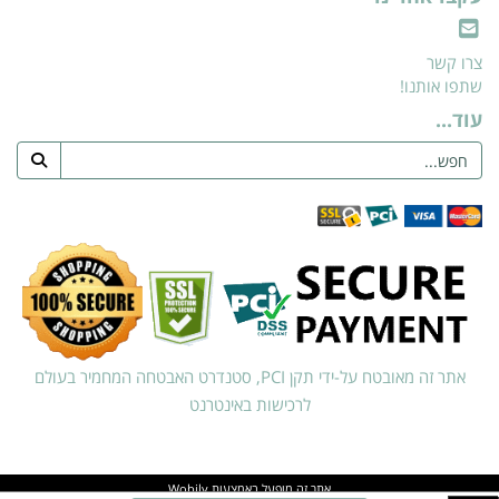
צרו קשר
שתפו אותנו!
עוד...
אתר זה מאובטח על-ידי תקן PCI, סטנדרט האבטחה המחמיר בעולם
לרכישות באינטרנט
אתר זה מופעל באמצעות
Wobily