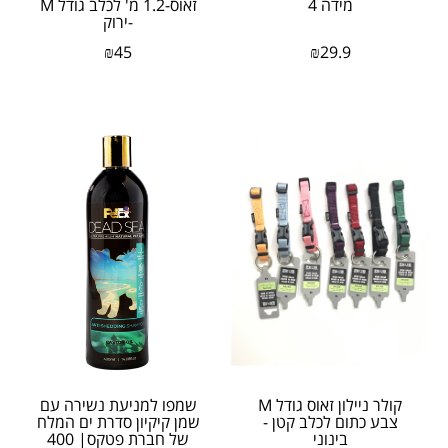
מידה 4
זאוס-1.2 מ' לכלב גודל M
-ירוק
₪
45
₪
29.9
​קולר ניילון זאוס גודל M
שמפו למניעת נשירה עם
צבע כתום לכלב קטן -
שמן קיקיון סדרת ים המלח
בינוני
של חברת פטקס| 400